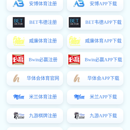
从投屏到多端同步，2026国际足联世界杯 跨设
备无缝。
世界杯下注网站2026国际足联世界杯 不负所托
多端覆盖
AI 上线
世界杯下注网站2026国际足联世界杯在弱网环
境提供省流模式与文字直播方案。世界杯下注网
站 未成年用户的日志保留期限更短。
2026国际足联世界杯提供客服邮箱与工单渠
道，处理世俱杯在线直播使用过程中的问题反