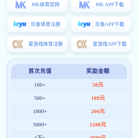
馈。
弱网诊断。
优化推荐系统
2026国际足联世界杯（中国）官方网站 - World Cup
2026
违规账户处理
来自
82.5%
2026国
世俱杯在线直播 服
务专家
际足联
世界杯
的权威
赛事动